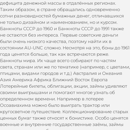
дефицита денежной массы в отдалённых регионах.
Таким образом, в стране обращались одновременно
сотни разновидностей бумажных денег, отличавшихся
не только дизайном и наименованием, но и курсом.
Банкноты СССР до 1960 и Банкноты СССР до 1991 также
не остаются без интереса. Первые советские деньги
были очень низкого качества, поэтому найти их в
состоянии AU-UNC сложно. Несмотря на это, боны до 1961
года ценятся больше, так как встречаются реже.
Банкноты мира. Их чаще всего собирают по частям
света, странам или же по тематике (например, с цветами,
птицами, видами городов и т.д.) Австралия и Океания
Азия Америка Африка Ближний Восток Европа
Лотерейные билеты, облигации, акции, займы удивляют
своими выигрышами и помогают многое узнать об
определенном времени. Например в лотерее
Осоавиахима можно было выиграть трактор или
кругосветное путешествие. Коллекционирование старых
ценных бумаг также относят к бонистике. Особо ценятся
военные и внутренние государственные заёмы, займы