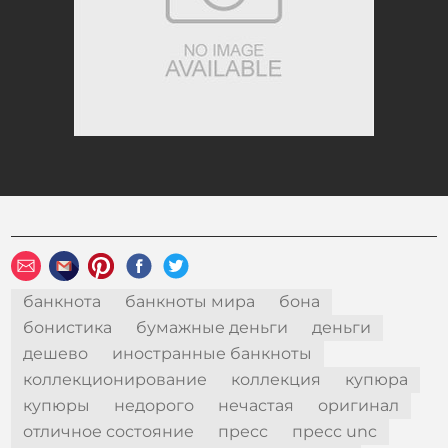
банкнота
банкноты мира
бона
бонистика
бумажные деньги
деньги
дешево
иностранные банкноты
коллекционирование
коллекция
купюра
купюры
недорого
нечастая
оригинал
отличное состояние
пресс
пресс unc