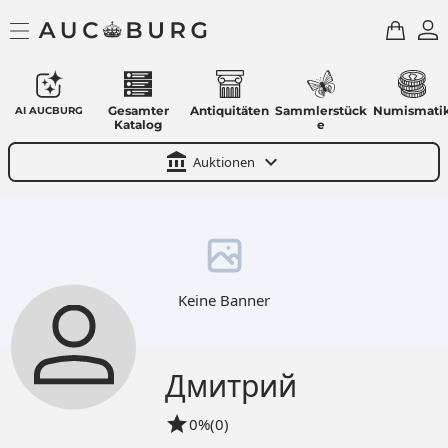
Gesamter
Antiquitäten
Sammlerstück
Numismati
AI AUCBURG
Katalog
e
account_balance
expand_more
Auktionen
Keine Banner
Дмитрий
star
0%
(0)