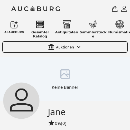
Gesamter
Antiquitäten
Sammlerstück
Numismati
AI AUCBURG
Katalog
e
account_balance
expand_more
Auktionen
Keine Banner
Jane
star
0%
(0)