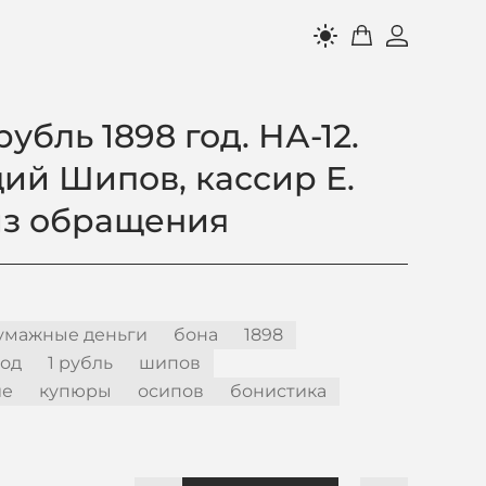
light_mode
рубль 1898 год. НА-12.
й Шипов, кассир Е.
из обращения
умажные деньги
бона
1898
год
1 рубль
шипов
ие
купюры
осипов
бонистика