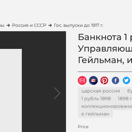
ны
Россия и СССР
Гос. выпуски до 1917 г.
Банкнота 1 
Управляющи
Гейльман, 
царская россия
б
1 рубль 1898
1898 
коллекционирован
е гейльман
Price