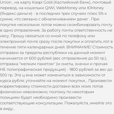
Union , на карту Kaspi Gold (Каспийский банк), почтовый
перевод, на кошельки QIWI, WebMoney или ЮMoney
(Яндекс-деньги) - в последних трех случаях плюс 5% к
сумме, что связано с обналичиванием денег . При
покупке нескольких лотов можно скомбинировать почту
в одно отправление. За работу почты ответственность не
несу. Прошу связаться со мной по телефону или
электронной почте сразу после покупки и оплатить лот в
течение пяти календарных дней. ВНИМАНИЕ! Стоимость
отправки за пределы республики на данный момент
начинается от 600 рублей (вес отправления до 50 гр.),
отправка "мелким пакетом" (м онеты, значки и прочая
НЕ полиграфическая продукция) - 1800 рублей за вес до
500 гр. Эта ц ена может измениться в зависимости от
курса рубля; уточняйте на момент покупки... Произвести
корректировку стоимости доставки всех моих лотов
физически невозможно, поэтому по некоторым
позициям будет необходимо произвести
соответствующие консультации. Пожалуйста, имейте это
в виду...