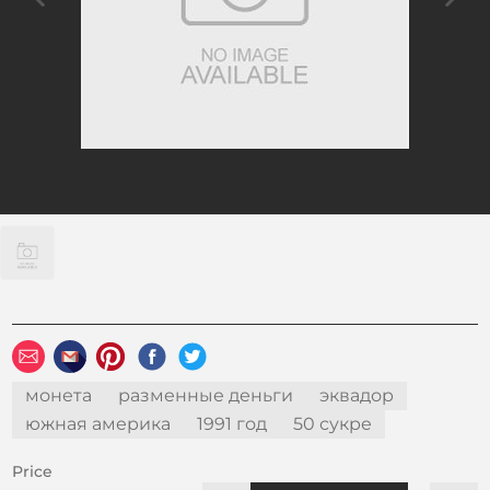
монета
разменные деньги
эквадор
южная америка
1991 год
50 сукре
Price