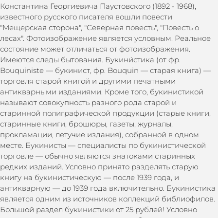
Константина Георгиевича Паустовского (1892 - 1968),
известного русского писателя вошли повести
"Мещерская сторона", "Северная повесть", "Повесть о
лесах". Фотоизображение является условным. Реальное
состояние может отличаться от фотоизображения.
Имеются следы бытования. Букини́стика (от фр.
Bouquiniste — букинист, фр. Bouquin — старая книга) —
торговля старой книгой и другими печатными
антикварными изданиями. Кроме того, букинистикой
называют совокупность разного рода старой и
старинной полиграфической продукции (старые книги,
старинные книги, брошюры, газеты, журналы,
прокламации, летучие издания), собранной в одном
месте. Букинисты — специалисты по букинистической
торговле — обычно являются знатоками старинных
редких изданий. Условно принято разделять старую
книгу на букинистическую — после 1939 года, и
антикварную — до 1939 года включительно. Букинистика
является одним из источников коллекций библиофилов.
Большой раздел букинистики от 25 рублей! Условно