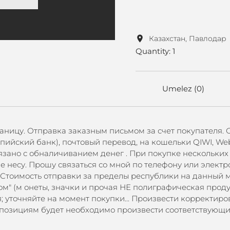
Казахстан, Павлодар
Quantity: 1
Umelez (0)
 границу. Отправка заказным письмом за счет покупателя.
(Каспийский банк), почтовый перевод, на кошельки QIWI, 
вязано с обналичиванием денег . При покупке нескольки
не несу. Прошу связаться со мной по телефону или электр
Стоимость отправки за пределы республики на данный м
ом" (м онеты, значки и прочая НЕ полиграфическая продукц
; уточняйте на момент покупки... Произвести корректиро
озициям будет необходимо произвести соответствующие к