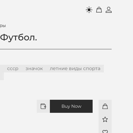
light_mode
гры
 Футбол.
ссср
значок
летние виды спорта
е
Buy Now