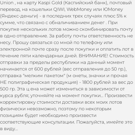
Union , на карту Kaspi Gold (Каспийский банк), почтовый
перевод, на кошельки QIWI, WebMoney или ЮMoney
(Яндекс-деньги) - в последних трех случаях плюс 5% к
сумме, что связано с обналичиванием денег . При
покупке нескольких лотов можно скомбинировать почту
в одно отправление. За работу почты ответственность не
несу. Прошу связаться со мной по телефону или
электронной почте сразу после покупки и оплатить лот в
течение пяти календарных дней. ВНИМАНИЕ! Стоимость
отправки за пределы республики на данный момент
начинается от 600 рублей (вес отправления до 50 гр.),
отправка "мелким пакетом" (м онеты, значки и прочая
НЕ полиграфическая продукция) - 1800 рублей за вес до
500 гр. Эта ц ена может измениться в зависимости от
курса рубля; уточняйте на момент покупки... Произвести
корректировку стоимости доставки всех моих лотов
физически невозможно, поэтому по некоторым
позициям будет необходимо произвести
соответствующие консультации. Пожалуйста, имейте это
в виду...