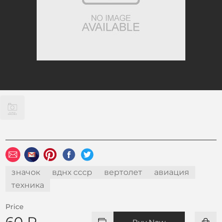
значок
вднх ссср
вертолет
авиация
техника
Price
60 ₽