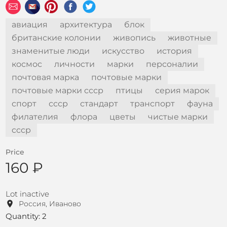
авиация
архитектура
блок
британские колонии
живопись
животные
знаменитые люди
искусство
история
космос
личности
марки
персоналии
почтовая марка
почтовые марки
почтовые марки ссср
птицы
серия марок
спорт
ссср
стандарт
транспорт
фауна
филателия
флора
цветы
чистые марки
cccp
Price
160 ₽
Lot inactive
Россия, Иваново
Quantity: 2