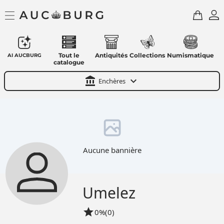
Tout le
Antiquités
Collections
Numismatique
AI AUCBURG
catalogue
account_balance
expand_more
Enchères
Aucune bannière
Umelez
star
0%
(0)