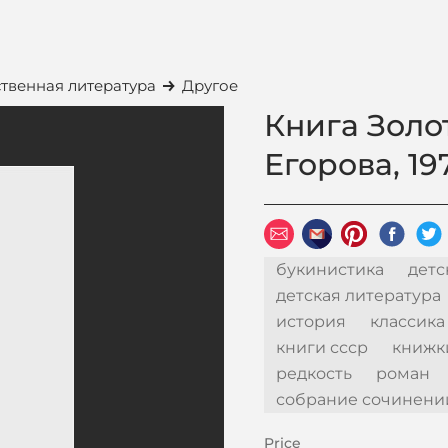
твенная литература
Другое
Книга Золот
Егорова, 197
букинистика
детс
детская литература
история
классика
книги ссср
книжк
редкость
роман
собрание сочинени
Price