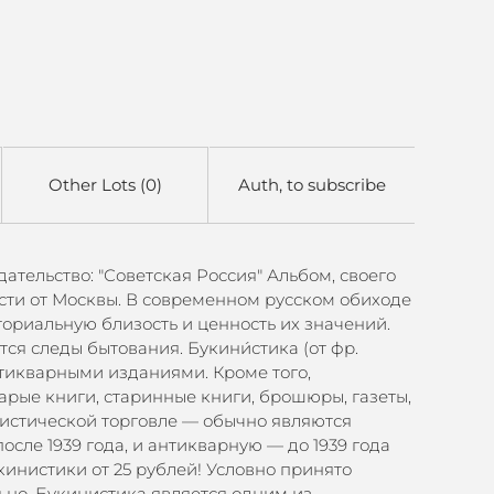
Other Lots (0)
Auth, to subscribe
дательство: "Советская Россия" Альбом, своего
сти от Москвы. В современном русском обиходе
риальную близость и ценность их значений.
я следы бытования. Букини́стика (от фр.
нтикварными изданиями. Кроме того,
рые книги, старинные книги, брошюры, газеты,
нистической торговле — обычно являются
сле 1939 года, и антикварную — до 1939 года
инистики от 25 рублей! Условно принято
льно. Букинистика является одним из