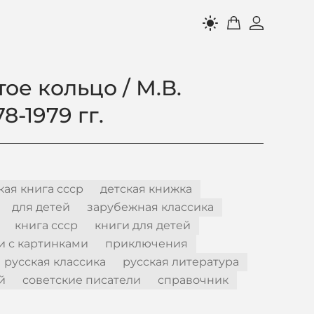
light_mode
ое кольцо / М.В.
8-1979 гг.
кая книга ссср
детская книжка
для детей
зарубежная классика
книга ссср
книги для детей
и с картинками
приключения
русская классика
русская литература
й
советские писатели
справочник