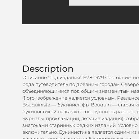
Description
Описание : Год издания: 1978-1979 Состояние: н
рода путеводитель по древним городам Северо
объединяющимися под общим знаменитым назван
Фотоизображение является условным. Реальное 
Bouquiniste — букинист, фр. Bouquin — старая
букинистикой называют совокупность разного р
журналы, прокламации, летучие издания), собр
знатоками старинных редких изданий. Условно п
включительно. Букинистика является одним из 
разделять старую книгу на букинистическую — п