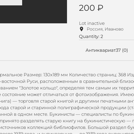
200 ₽
Lot inactive
Россия, Иваново
Quantity: 2
Антиквариат37 (0)
ормальное Размер: 130х189 мм Количество страниц: 368 Из
-восточной Руси, расположенным в сравнительной близо
ием "Золотое кольцо", определяя тем самым их террито
состояние может отличаться от фотоизображения. Имеютс
 книга) — торговля старой книгой и другими печатными а
ода старой и старинной полиграфической продукции (ста
анной в одном месте. Букинисты — специалисты по буки
ринято разделять старую книгу на букинистическую — по
источников коллекций библиофилов. Большой раздел бук
осле 1939 года, и антикварную — до 1939 года включите