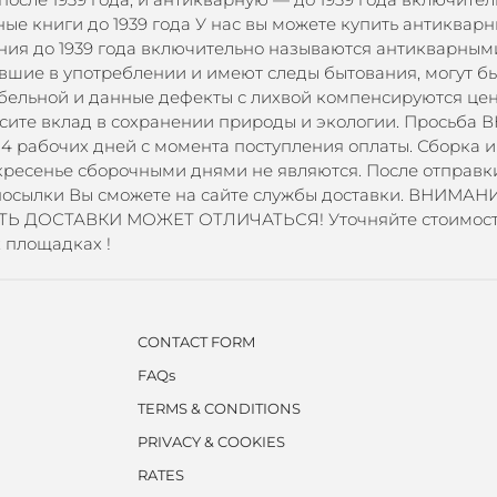
е книги до 1939 года У нас вы можете купить антикварн
ания до 1939 года включительно называются антикварны
вшие в употреблении и имеют следы бытования, могут бы
итабельной и данные дефекты с лихвой компенсируются це
носите вклад в сохранении природы и экологии. Просьб
 4 рабочих дней с момента поступления оплаты. Сборка 
кресенье сборочными днями не являются. После отправк
осылки Вы сможете на сайте службы доставки. ВНИМАНИЕ
СТЬ ДОСТАВКИ МОЖЕТ ОТЛИЧАТЬСЯ! Уточняйте стоимост
х площадках !
CONTACT FORM
FAQs
TERMS & CONDITIONS
PRIVACY & COOKIES
RATES