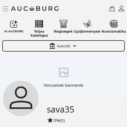
Teljes
Régiségek
Gyűjtemények
Numizmatika
AI AUCBURG
katalógus
account_balance
expand_more
Aukciók
Nincsenek bannerek
sava35
star
0%
(0)