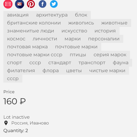
авиация
архитектура
блок
британские колонии
живопись
животные
знаменитые люди
искусство
история
космос
личности
марки
персоналии
почтовая марка
почтовые марки
почтовые марки ссср
птицы
серия марок
спорт
ссср
стандарт
транспорт
фауна
филателия
флора
цветы
чистые марки
cccp
Price
160 ₽
Lot inactive
Россия, Иваново
Quantity: 2