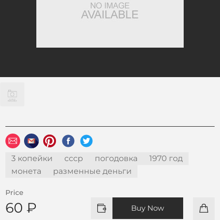
3 копейки
ссср
погодовка
1970 год
монета
разменные деньги
Price
60 ₽
Buy Now