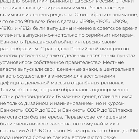
разделы бонистики: Банкноты царской России. С точки
зрения коллекционирования имеют более высокую
стоимость и степень редкости. Стоит обратить внимание,
что около 90% всех бон с датами «1898», «1905», «1909»,
«1910» и «1912» были выпущены именно в советское время,
отличить выпуски можно только по серийным номерам.
Банкноты Гражданской войны интересны своим
разнообразием. С распадом Российской империи во
многих регионах и даже отдельных населённых пунктах
установилось собственное правительство. Местные
власти выпускали свои денежные знаки, а центральная
власть осуществляла эмиссии для восполнения
дефицита денежной массы в отдалённых регионах.
Таким образом, в стране обращались одновременно
сотни разновидностей бумажных денег, отличавшихся
не только дизайном и наименованием, но и курсом.
Банкноты СССР до 1960 и Банкноты СССР до 1991 также
не остаются без интереса. Первые советские деньги
были очень низкого качества, поэтому найти их в
состоянии AU-UNC сложно. Несмотря на это, боны до 1961
года ценятся больше, так как встречаются реже.