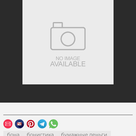
бона
бонистика
бумажные деньги