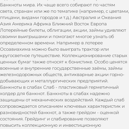
Банкноты мира. Их чаще всего собирают по частям
света, странам или же по тематике (например, с цветами,
птицами, видами городов и т.д.) Австралия и Океания
Азия Америка Африка Ближний Восток Европа
Лотерейные билеты, облигации, акции, займы удивляют
своими выигрышами и помогают многое узнать об
определенном времени. Например в лотерее
Осоавиахима можно было выиграть трактор или
кругосветное путешествие. Коллекционирование старых
ценных бумаг также относят к бонистике. Особо ценятся
военные и внутренние государственные заёмы, займы
железнодорожных обществ, антикварные акции горно-
добывающих и металлургических предприятий.
Банкноты в слабах Слаб - пластиковый герметичный
холдер для банкнот. Банкноты в слабах надежно
защищены от механических воздействий. Каждый слаб
сопровождается описанием ключевых характеристик и
разновидностей банкнот, а также грейдом - оценкой
состояния. Грейдинг и слабирование позволяют
повысить коллекционную и инвестиционную