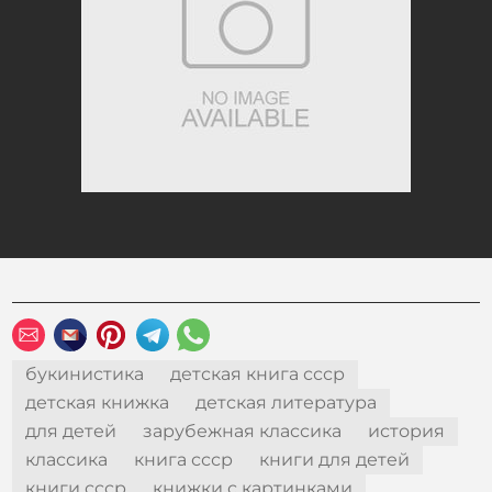
букинистика
детская книга ссср
детская книжка
детская литература
для детей
зарубежная классика
история
классика
книга ссср
книги для детей
книги ссср
книжки с картинками