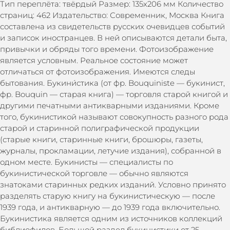
Тип переплёта: твёрдый Размер: 135х206 мм Количество
страниц: 462 Издательство: Современник, Москва Книга
составлена из свидетельств русских очевидцев событий
и записок иностранцев. В ней описываются детали быта,
привычки и обряды того времени. Фотоизображение
является условным. Реальное состояние может
отличаться от фотоизображения. Имеются следы
бытования. Букини́стика (от фр. Bouquiniste — букинист,
фр. Bouquin — старая книга) — торговля старой книгой и
другими печатными антикварными изданиями. Кроме
того, букинистикой называют совокупность разного рода
старой и старинной полиграфической продукции
(старые книги, старинные книги, брошюры, газеты,
журналы, прокламации, летучие издания), собранной в
одном месте. Букинисты — специалисты по
букинистической торговле — обычно являются
знатоками старинных редких изданий. Условно принято
разделять старую книгу на букинистическую — после
1939 года, и антикварную — до 1939 года включительно.
Букинистика является одним из источников коллекций
библиофилов. Большой раздел букинистики от 25