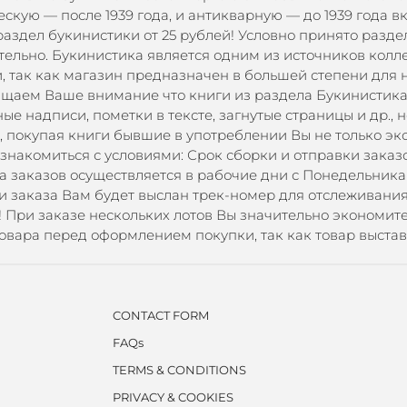
скую — после 1939 года, и антикварную — до 1939 года 
здел букинистики от 25 рублей! Условно принято разде
чительно. Букинистика является одним из источников кол
, так как магазин предназначен в большей степени для н
щаем Ваше внимание что книги из раздела Букинистика 
ые надписи, пометки в тексте, загнутые страницы и др., 
 покупая книги бывшие в употреблении Вы не только эко
комиться с условиями: Срок сборки и отправки заказов
а заказов осуществляется в рабочие дни с Понедельника
и заказа Вам будет выслан трек-номер для отслеживани
! При заказе нескольких лотов Вы значительно эконо
вара перед оформлением покупки, так как товар выстав
CONTACT FORM
FAQs
TERMS & CONDITIONS
PRIVACY & COOKIES