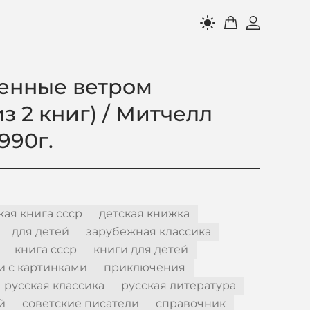
light_mode
енные ветром
з 2 книг) / Митчелл
990г.
кая книга ссср
детская книжка
для детей
зарубежная классика
книга ссср
книги для детей
и с картинками
приключения
русская классика
русская литература
й
советские писатели
справочник