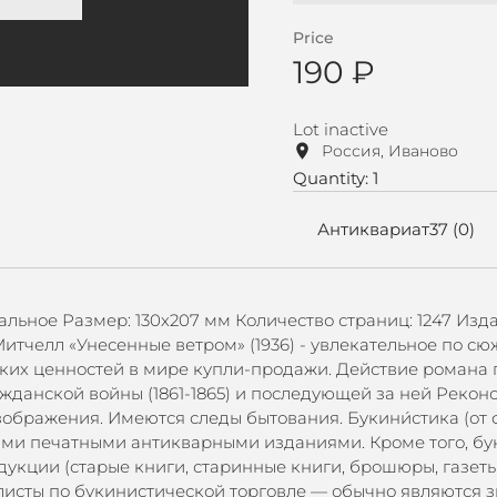
Price
190 ₽
Lot inactive
Россия, Иваново
Quantity: 1
Антиквариат37 (0)
мальное Размер: 130х207 мм Количество страниц: 1247 Изд
челл «Унесенные ветром» (1936) - увлекательное по сю
ских ценностей в мире купли-продажи. Действие романа 
жданской войны (1861-1865) и последующей за ней Рекон
ображения. Имеются следы бытования. Букини́стика (от ф
гими печатными антикварными изданиями. Кроме того, б
укции (старые книги, старинные книги, брошюры, газеты
листы по букинистической торговле — обычно являются 