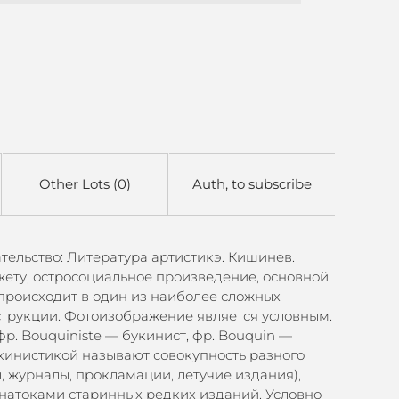
Other Lots (0)
Auth, to subscribe
ательство: Литература артистикэ. Кишинев.
жету, остросоциальное произведение, основной
происходит в один из наиболее сложных
струкции. Фотоизображение является условным.
р. Bouquiniste — букинист, фр. Bouquin —
укинистикой называют совокупность разного
, журналы, прокламации, летучие издания),
знатоками старинных редких изданий. Условно