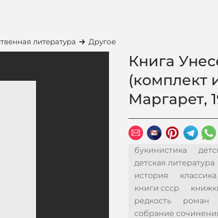
твенная литература
Другое
Книга Унес
(комплект и
Маргарет, 1
букинистика
детс
детская литература
история
классика
книги ссср
книжк
редкость
роман
собрание сочинени