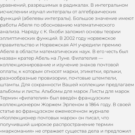
уравнений, разрешимых в радикалах. В интегральном
исчислении изучал интегралы от алгебраических
функций (абелевы интегралы). Большое значение имеют
работы Абеля по обоснованию математического
анализа. Наряду с К. Якоби заложил основы теории
эллиптических функций. В 2002 году норвежское
правительство и Норвежская АН учредили премию
Абеля в области математических наук. В его честь был
назван кратер Абель на Луне. Филателия —
коллекционирование и изучение знаков почтовой
оплаты, к которым относят марки, этикетки, ярлыки,
разнообразные провизории, почтовые штемпели,
штампы. Для сохранности Вашей коллекции предлагаем
альбомы и листы. Альбомы для марок Листы для марок
Термин «филателия» был введён французским
коллекционером Жоржем Эрпеном в 1864 году. В своей
статье во французском ежемесячном журнале
«Коллекционер почтовых марок» он писал, что
получивший широкое распространение термин
«маркомания» не отражает существа дела и предложил