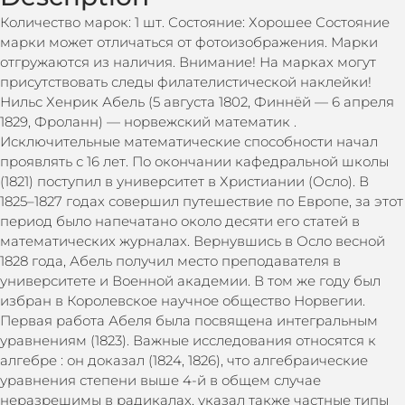
Количество марок: 1 шт. Состояние: Хорошее Состояние
марки может отличаться от фотоизображения. Марки
отгружаются из наличия. Внимание! На марках могут
присутствовать следы филателистической наклейки!
Нильс Хенрик Абель (5 августа 1802, Финнёй — 6 апреля
1829, Фроланн) — норвежский математик .
Исключительные математические способности начал
проявлять с 16 лет. По окончании кафедральной школы
(1821) поступил в университет в Христиании (Осло). В
1825–1827 годах совершил путешествие по Европе, за этот
период было напечатано около десяти его статей в
математических журналах. Вернувшись в Осло весной
1828 года, Абель получил место преподавателя в
университете и Военной академии. В том же году был
избран в Королевское научное общество Норвегии.
Первая работа Абеля была посвящена интегральным
уравнениям (1823). Важные исследования относятся к
алгебре : он доказал (1824, 1826), что алгебраические
уравнения степени выше 4-й в общем случае
неразрешимы в радикалах, указал также частные типы