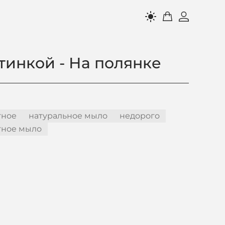
light_mode
тинкой - На полянке
тное
натуральное мыло
недорого
тное мыло