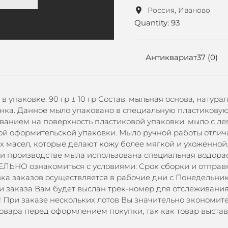
Россия, Иваново
Quantity: 93
Антиквариат37 (0)
 в упаковке: 90 гр ± 10 гр Состав: мыльная основа, нату
ка. Данное мыло упаковано в специальную пластиковую
анием на поверхность пластиковой упаковки, мыло с лег
ой оформительской упаковки. Мыло ручной работы отлича
х масел, которые делают кожу более мягкой и ухоженной
и производстве мыла использована специальная водорас
ЛЬНО ознакомиться с условиями: Срок сборки и отправки
вка заказов осуществляется в рабочие дни с Понедельник
и заказа Вам будет выслан трек-номер для отслеживани
! При заказе нескольких лотов Вы значительно эконо
вара перед оформлением покупки, так как товар выстав