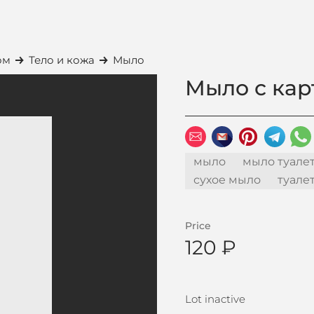
ом
Тело и кожа
Мыло
Мыло с кар
мыло
мыло туале
сухое мыло
туале
Price
120 ₽
Lot inactive