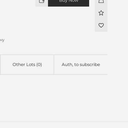
Buy Now
ону
Other Lots (0)
Auth, to subscribe