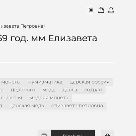
light_mode
Елизавета Петровна)
59 год. мм Елизавета
 монеты
нумизматика
царская россия
ие
недорого
медь
денга
сохран
нечастая
медная монета
я
царская медь
елизавета петровна