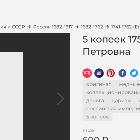
ия и СССР
Россия 1682-1917
1682-1762
1741-1762 (
5 копеек 17
Петровна
оригинал
медные
коллекционирован
деньга
царизм
российская импери
5 копеек
Price
600 ₽