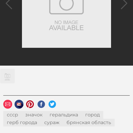
ссср
значок
геральдика
город
герб города
сураж
брянская область