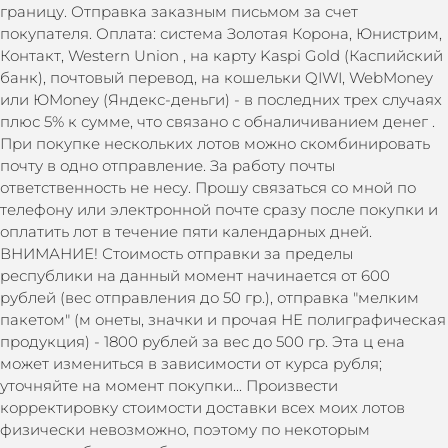
границу. Отправка заказным письмом за счет
покупателя. Оплата: система Золотая Корона, Юнистрим,
Контакт, Western Union , на карту Kaspi Gold (Каспийский
банк), почтовый перевод, на кошельки QIWI, WebMoney
или ЮMoney (Яндекс-деньги) - в последних трех случаях
плюс 5% к сумме, что связано с обналичиванием денег .
При покупке нескольких лотов можно скомбинировать
почту в одно отправление. За работу почты
ответственность не несу. Прошу связаться со мной по
телефону или электронной почте сразу после покупки и
оплатить лот в течение пяти календарных дней.
ВНИМАНИЕ! Стоимость отправки за пределы
республики на данный момент начинается от 600
рублей (вес отправления до 50 гр.), отправка "мелким
пакетом" (м онеты, значки и прочая НЕ полиграфическая
продукция) - 1800 рублей за вес до 500 гр. Эта ц ена
может измениться в зависимости от курса рубля;
уточняйте на момент покупки... Произвести
корректировку стоимости доставки всех моих лотов
физически невозможно, поэтому по некоторым