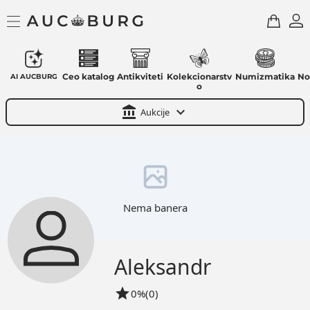
Ceo katalog
Antikviteti
Kolekcionarstv
Numizmatika
No
AI AUCBURG
o
account_balance
expand_more
Aukcije
Nema banera
Aleksandr
star
0%
(0)